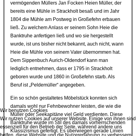
vermögenden Müllers Jan Focken Heien Müller, der
bereits eine Mühle in Strackholt besaß und im Jahr
1804 die Mühle am Postweg in Großefehn erbauen
ließ. Zu welchem Anlass er seinem Sohn Heie die
Banktruhe anfertigen ließ und wo sie hergestellt
wurde, ist uns bisher nicht bekannt, auch nicht, wann
Heie die Mühle von seinem Vater übernommen hat.
Dem Sippenbuch Aurich-Oldendorf kann man
lediglich entnehmen, dass er 1795 in Strackholt
geboren wurde und 1860 in Großefehn starb. Als
Beruf ist „Peldemüller“ angegeben.
Ein so schön gestaltetes Möbelstück konnten sich
damals wohl nur Fehnbewohner leisten, die wie die
Wir benutzen Cookies
Müller oder Seekapitäne viel Geld verdienten. Diese
Wir nutzen Cookies auf unserer Website. Einige von ihnen sind
Banktruhe wurde im Stil des damals vorherrschenden
essenziell für den Betrieb der Seite, während andere uns
Klassizismus gefertigt. Es überwiegen gerade Linien
helfen, diese Website und die Nutzererfahrung zu verbessern