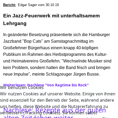
Bericht:
Edgar Sager vom 30.10.19
Ein Jazz-Feuerwerk mit unterhaltsamem
Lehrgang
In geänderter Besetzung präsentierte sich die Hamburger
Jazzband "Bop Cats" am Samstagnachmittag im
Großefehner Bürgerhaus einem knapp 40-köpfigen
Publikum im Rahmen des Herbstprogramms des Kultur-
und Heimatvereins Großefehn. "Wechselnde Musiker sind
kein Problem, sondern halten die Band frisch und bringen
neue Impulse", meinte Schlagzeuger Jürgen Busse.
Weiterlesen: Nachlese "Von Ragtime bis Rock"
Wir benutzen Cookies
Wir nutzen Cookies auf unserer Website. Einige von ihnen
sind essenziell für den Betrieb der Seite, während andere
uns helfen, diese Website und die Nutzererfahrung zu
Nachlese: Rezepte aus der guten
verbessern (Tracking Cookies). Sie können selbst
alten Zeit leben weiter