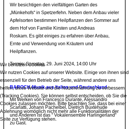
Wir besichtigen den vielfältigen Garten des
„Münkehofs“ in Spetzerfehn. Neben dem Anbau vieler
Apfelsorten bestimmen Heilpflanzen den Sommer auf
dem Hof von Familie Kirsten und Andreas
Roskam. Es gibt einiges zu erfahren über Anbau,
Ernte und Verwendung von Kräutern und
Heilpflanzen.
Termin: Samstag, 29. Juni 2024, 14:00 Uhr
Wir benutzen Cookies
Wir nutzen Cookies auf unserer Website. Einige von ihnen sind
essenziell für den Betrieb der Seite, während andere uns
BAROCK-Musik aus Italien und Deutschland
helfen, diese Website und die Nutzererfahrung zu verbessern
(Tracking Cookies). Sie können selbst entscheiden, ob Sie die
Mit Werken von Francesco Durante, Alessandro
Cookies zulassen möchten. Bitte beachten Sie, dass bei einer
Scarlatti, Johann Pachelbel, Dietrich Buxtehude
Ablehnung womöglich nicht mehr alle Funktionalitäten der
und Anderen ist das “ Vokalensemble Harlingerland“
Seite zur Verfügung stehen.
zu Gast.