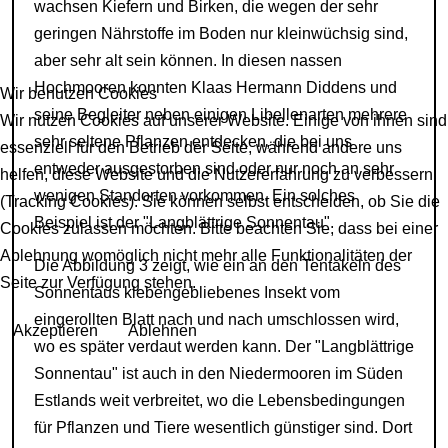
wachsen Kiefern und Birken, die wegen der sehr
geringen Nährstoffe im Boden nur kleinwüchsig sind,
aber sehr alt sein können. In diesen nassen
Hochmooren konnten Klaas Hermann Diddens und
Wir benutzen Cookies
seine Begleiter neben einigen Libellenarten mehrere
Wir nutzen Cookies auf unserer Website. Einige von ihnen sind
sehr seltene Pflanzen entdecken, die bei uns
essenziell für den Betrieb der Seite, während andere uns
entweder ausgestorben sind oder nur noch an sehr
helfen, diese Website und die Nutzererfahrung zu verbessern
wenigen Standorten vorkommen. Ein solches
(Tracking Cookies). Sie können selbst entscheiden, ob Sie die
Beispiel ist der "Langblättrige Sonnentau".
Cookies zulassen möchten. Bitte beachten Sie, dass bei einer
Ablehnung womöglich nicht mehr alle Funktionalitäten der
Die Abbildung 3 zeigt, wie ein an den Tentakeln des
Seite zur Verfügung stehen.
Sonnentaus klebengebliebenes Insekt vom
eingerollten Blatt nach und nach umschlossen wird,
Akzeptieren
Ablehnen
wo es später verdaut werden kann. Der "Langblättrige
Sonnentau" ist auch in den Niedermooren im Süden
Estlands weit verbreitet, wo die Lebensbedingungen
für Pflanzen und Tiere wesentlich günstiger sind. Dort