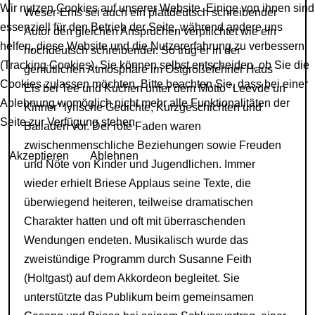
Wir nutzen Cookies auf unserer Website. Einige von ihnen sind
Weser-Ems sei auch ein plattdeutsch schreibender
essenziell für den Betrieb der Seite, während andere uns
Autor den gleichen Ansprüchen verpflichtet wie ein
helfen, diese Website und die Nutzererfahrung zu verbessern
hochdeutsch schreibender. So trug er in der
(Tracking Cookies). Sie können selbst entscheiden, ob Sie die
gemütlichen Atmosphäre im Ostgroßefehner Haus
Cookies zulassen möchten. Bitte beachten Sie, dass bei einer
Els bei Tee und Kuchen unter dem Motto "Leevde un
Ablehnung womöglich nicht mehr alle Funktionalitäten der
Kinner" lyrische Gedichte, Kurzgeschichten und
Seite zur Verfügung stehen.
Balladen vor. Der rote Faden waren
zwischenmenschliche Beziehungen sowie Freuden
Akzeptieren
Ablehnen
und Nöte von Kinder und Jugendlichen. Immer
wieder erhielt Briese Applaus seine Texte, die
überwiegend heiteren, teilweise dramatischen
Charakter hatten und oft mit überraschenden
Wendungen endeten. Musikalisch wurde das
zweistündige Programm durch Susanne Feith
(Holtgast) auf dem Akkordeon begleitet. Sie
unterstützte das Publikum beim gemeinsamen