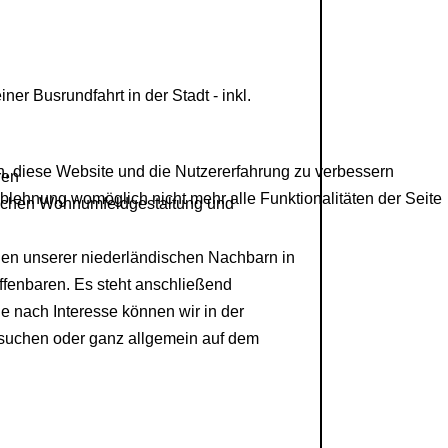
r Busrundfahrt in der Stadt - inkl.
en, diese Website und die Nutzererfahrung zu verbessern
ren
Ablehnung womöglich nicht mehr alle Funktionalitäten der Seite
schen Wohnumfeldgestaltung und
gen unserer niederländischen Nachbarn in
fenbaren. Es steht anschließend
Je nach Interesse können wir in der
suchen oder ganz allgemein auf dem