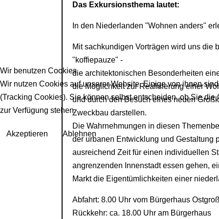
Das Exkursionsthema lautet:
In den Niederlanden "Wohnen anders" er
Mit sachkundigen Vorträgen wird uns die b
"koffiepauze" -
Wir benutzen Cookies
die architektonischen Besonderheiten ein
Wir nutzen Cookies auf unserer Website. Einige von ihnen sind
die Möglichkeit zur Realisierung einer 
(Tracking Cookies). Sie können selbst entscheiden, ob Sie die
und durch den Besuch eines neuen Groß
zur Verfügung stehen.
Zweckbau darstellen.
Die Wahrnehmungen in diesen Themenbereic
Akzeptieren
Ablehnen
der urbanen Entwicklung und Gestaltung 
ausreichend Zeit für einen individuellen S
angrenzenden Innenstadt essen gehen, ei
Markt die Eigentümlichkeiten einer nieder
Abfahrt: 8.00 Uhr vom Bürgerhaus Ostgro
Rückkehr: ca. 18.00 Uhr am Bürgerhaus