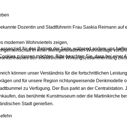
leben
ekannte Dozentin und Stadtführerin Frau Saskia Reimann auf eine
es modernen Wohnviertels zeigen,
 essenziell für den Betrieb der Seite, während andere uns helf
Wohngemeinschaft in einer Mehrgenerationen-Wohnanlage vorfüh
 Cookies zulassen möchten. Bitte beachten Sie, dass bei einer 
krankenhauses den effektreichen Wirkungszusammenhang zwi
h können unser Verständnis für die fortschrittlichen Leistun
prägen und für unsere Region richtungweisende Denkmodelle of
tadtbummel zu Verfügung. Der Bus parkt an der Centralstation. 
nkaufen, das berühmte Kunstmuseum oder die Martinikirche be
ländischen Stadt genießen.
ßefehn